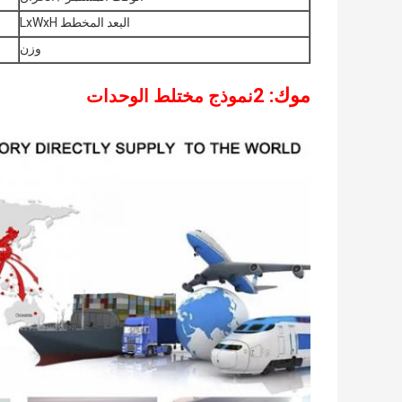
البعد المخطط LxWxH
وزن
موك: 2
نموذج مختلط الوحدات