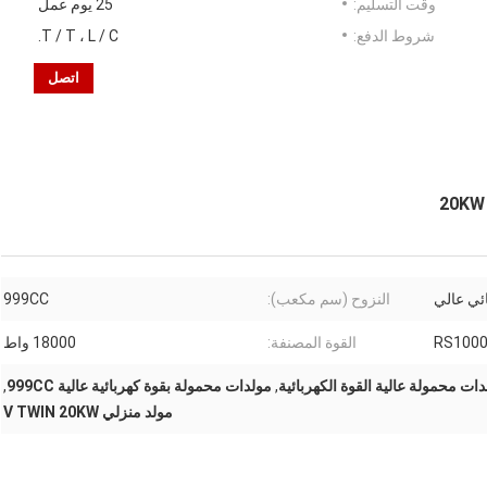
وقت التسليم:
25 يوم عمل
شروط الدفع:
T / T ، L / C.
اتصل
النزوح (سم مكعب):
999CC
RS100
القوة المصنفة:
18000 واط
,
مولدات محمولة بقوة كهربائية عالية 999CC
,
مولد منزلي V TWIN 20KW