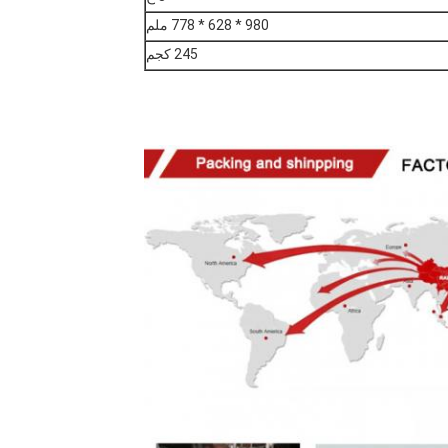
980 * 628 * 778 ملم
245 كجم