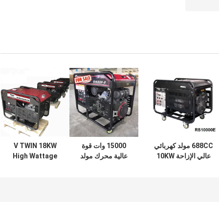
688CC مولد كهربائي
15000 وات قوة
V TWIN 18KW
عالي الإزاحة 10KW
عالية محرك مولد
High Wattage
V TWIN High
كهربائي 2V90 15KW
Generator محمول
Output
V التوأم
15000 وات قوة
999CC الإزاحة