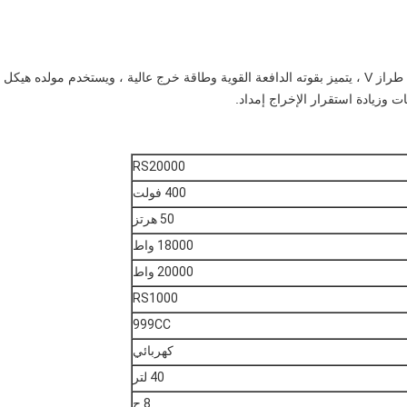
تم تجهيز هذا النوع من المنتجات بمحرك أسطواني مزدوج من طراز V ، يتميز بقوته الدافعة القوية وطاقة خرج عالية ، ويستخدم مولده هيكل
 وزيادة استقرار الإخراج إمداد.
RS20000
400 فولت
50 هرتز
18000 واط
20000 واط
RS1000
999CC
كهربائي
40 لتر
8 ح