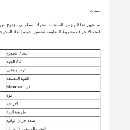
سمات
فتحة الانحراف وشريط المقاومة لتحسين جودة إمداد المخرجات
البند / النموذج
AC الجهد
تردد مصنف
القوة المصنفة
قوة Maximun
قوة
الإزاحة
طريقة البدء
سعة خزان الوقود
الوقت المستمر / الخزان