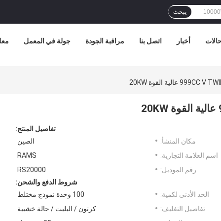
يبحث
الات
أخبار
اتصل بنا
مراقبة الجودة
جولة في المعمل
معل
تفاصيل المنتج:
مكان المنشأ:
الصين
اسم العلامة التجارية:
RAMS
رقم الموديل:
RS20000
شروط الدفع والشحن:
الحد الأدنى لكمية:
100 وحدة نموذج مختلط
تفاصيل التغليف:
كرتون / البليت / حالة خشبية