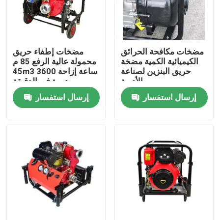
المنتجات
مضخات مكافحة الحرائق
مضخات إطفاء حريق
مولدات لحام البنزين
الكيميائية الكمية مضخة
محمولة عالية الرفع 85 م
حريق البنزين لصناعة
45m3 ساعة إزاحة 3600
الأدوية
دورة في الدقيقة
مولدات لحام الديزل
إرسال استفسار
إرسال استفسار
مولدات اللحام بالقوس الكهربائي
مولدات اللحام المحمولة
مولد لحام العصا
لحام يحركها المحرك