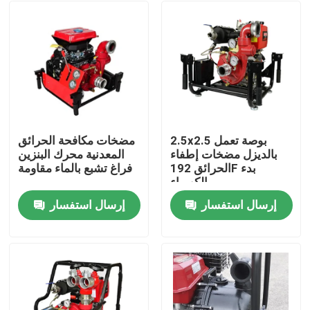
2.5x2.5 بوصة تعمل
مضخات مكافحة الحرائق
بالديزل مضخات إطفاء
المعدنية محرك البنزين
الحرائق 192F بدء
فراغ تشبع بالماء مقاومة
الكهرباء
إرسال استفسار
إرسال استفسار
منزل
حول بنا
إتصال