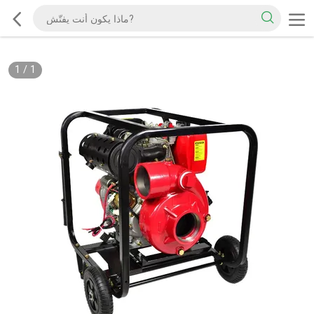
1
/
1