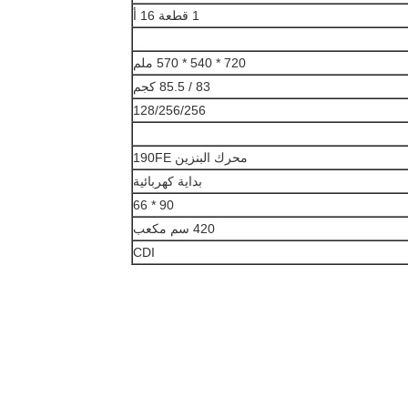
1 قطعة 16 أ
720 * 540 * 570 ملم
83 / 85.5 كجم
128/256/256
محرك البنزين 190FE
بداية كهربائية
90 * 66
420 سم مكعب
CDI