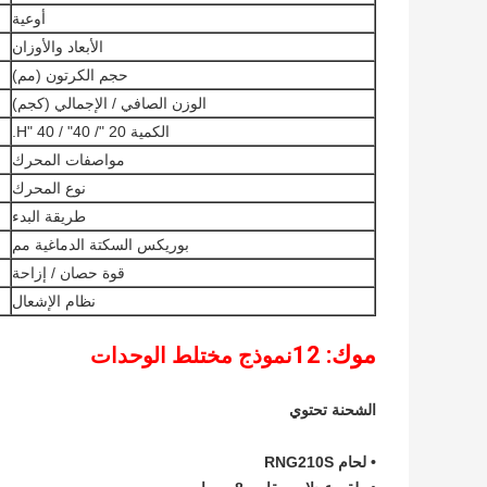
أوعية
الأبعاد والأوزان
حجم الكرتون (مم)
الوزن الصافي / الإجمالي (كجم)
الكمية 20 "/ 40" / 40 "H.
مواصفات المحرك
نوع المحرك
طريقة البدء
بوريكس السكتة الدماغية مم
قوة حصان / إزاحة
نظام الإشعال
موك: 12
نموذج مختلط الوحدات
الشحنة تحتوي
• لحام RNG210S