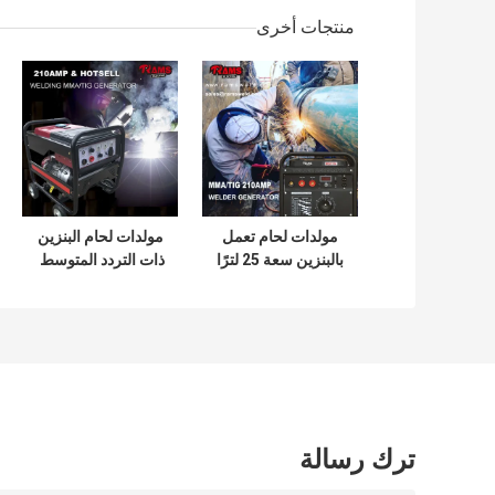
منتجات أخرى
مولدات لحام تعمل
مولدات لحام البنزين
بالبنزين سعة 25 لترًا
بتردد متوسط ​​يعمل
210A الإثارة 190F
بالغاز 250 أمبير
آلة المحرك
ترك رسالة