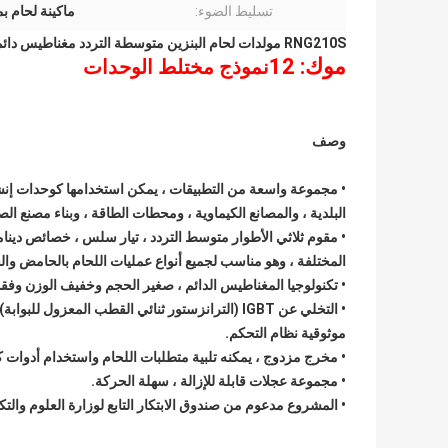
تسليط الضوء:
ماكينة لحام بمح
RNG210S مولدات لحام البنزين متوسطة التردد مغناطيس دائم
موك: 12
نموذج مختلط الوحدات
وصف
• مجموعة واسعة من التطبيقات ، يمكن استخدامها كوحدات إنشاء
البلدية ، والمصانع الكيماوية ، ومحطات الطاقة ، وبناء مصنع ا
المختلفة ، وهو مناسب لجميع أنواع عمليات اللحام بالحامض وا
• تكنولوجيا المغناطيس الدائم ، صغير الحجم وخفيف الوزن وفقدان
• التخلي عن IGBT (الترانزستور ثنائي القطب الم
موثوقية نظام التحكم.
• مخرج مزدوج ، يمكنه تلبية متطلبات اللحام واستخدام أدوات ك
• مجموعة عجلات قابلة للإزالة ، سهلة الحركة.
• المشروع مدعوم من صندوق الابتكار التابع لوزارة العلوم والتكن