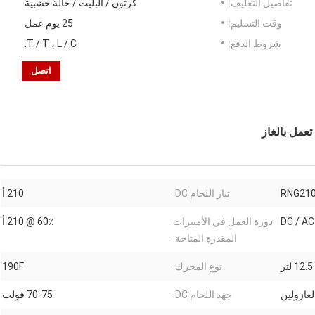
تفاصيل التغليف:
كرتون / البليت / حالة خشبية
وقت التسليم:
25 يوم عمل
شروط الدفع:
T / T ، L / C.
اتصل
RNG21
تيار اللحام DC:
210 أ
DC / AC
دورة العمل في الأمبيرات
60٪ @ 210 أ
المقدرة المتاحة:
12.5 لتر
نوع المحرك:
190F
لغازولين
جهد اللحام DC:
70-75 فولت