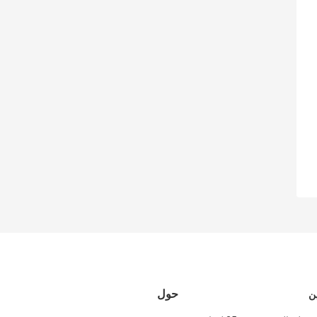
حول
ن