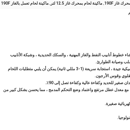
رك غاز 190F
,
ماكينة لحام بمحرك غاز 12.5 لتر
,
ماكينة لحام تعمل بالغاز 190F
 خطوط أنابيب النفط والغاز المهنية ، والسكك الحديدية ، وشبكة الأنابيب
لصلب وصيانة الطوارئ.
• مقوم ثلاثي الأطوار متوسط ​​التردد ، تيار سلس ، خصائص ديناميكية جيدة ، استجابة سريعة (1-3 مللي ثانية).يمكن أن يلبي متطلبات اللحام
لقلوي وقوس الأرجون.
 صغير للحديد وكفاءة عالية وكفاءة تصل إلى 90٪.
عزول للبوابة) مع معدل عطل مرتفع واعتماد وضع التحكم المدمج ، مما يحسن بشكل كبير من
هربائية صغيرة.
ولوجيا.