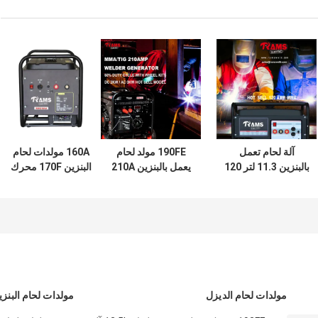
آلة لحام تعمل
190FE مولد لحام
160A مولدات لحام
بالبنزين 11.3 لتر 120
يعمل بالبنزين 210A
البنزين 170F محرك
أمبير تيار مستمر
PMG مغناطيس دائم
الغاز PMG نوع B
مغناطيس دائم نوع L
الارتداد بدء
لحام يعمل بالغاز
مولدات لحام الديزل
مولدات لحام البنزي