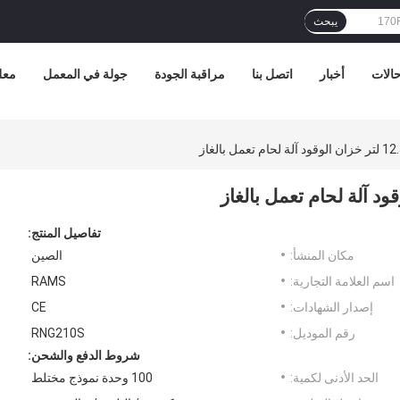
يبحث
الات
أخبار
اتصل بنا
مراقبة الجودة
جولة في المعمل
معل
تفاصيل المنتج:
مكان المنشأ:
الصين
اسم العلامة التجارية:
RAMS
إصدار الشهادات:
CE
رقم الموديل:
RNG210S
شروط الدفع والشحن:
الحد الأدنى لكمية:
100 وحدة نموذج مختلط