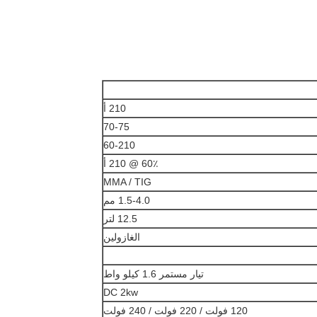
210 أ
70-75
60-210
60٪ @ 210 أ
MMA / TIG
1.5-4.0 مم
12.5 لتر
الغازولين
تيار مستمر 1.6 كيلو واط
DC 2kw
120 فولت / 220 فولت / 240 فولت