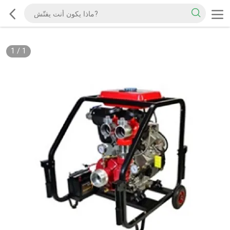
1
/
1