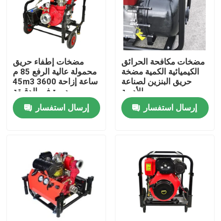
المنتجات
مولدات لحام البنزين
مضخات مكافحة الحرائق
مضخات إطفاء حريق
الكيميائية الكمية مضخة
محمولة عالية الرفع 85 م
حريق البنزين لصناعة
45m3 ساعة إزاحة 3600
مولدات لحام الديزل
الأدوية
دورة في الدقيقة
إرسال استفسار
إرسال استفسار
مولدات اللحام بالقوس الكهربائي
مولدات اللحام المحمولة
مولد لحام العصا
لحام يحركها المحرك