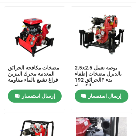
2.5x2.5 بوصة تعمل
مضخات مكافحة الحرائق
بالديزل مضخات إطفاء
المعدنية محرك البنزين
الحرائق 192F بدء
فراغ تشبع بالماء مقاومة
الكهرباء
منزل
إرسال استفسار
إرسال استفسار
حول بنا
إتصال